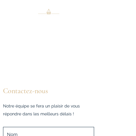
Le Château Grandville
Inc.
Des unités locatives au cachet
unique en plein cœur du
centre-ville
Contactez-nous
Notre équipe se fera un plaisir de vous
répondre dans les meilleurs délais !